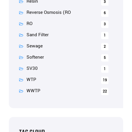
Resin
3
Reverse Osmosis (RO
6
RO
3
Sand Filter
1
Sewage
2
Softener
5
SV30
1
WTP
19
WWTP
22