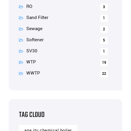
RO
3
Sand Filter
1
Sewage
2
Softener
5
SV30
1
WTP
19
WWTP
22
TAG CLOUD
apa itu chemical boiler