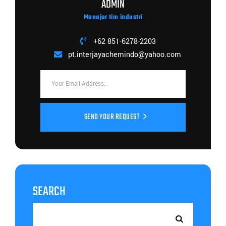
ADMIN
Manajer tim industri
+62 851-6278-2203
pt.interjayachemindo@yahoo.com
SEND YOUR REQUEST
SEARCH