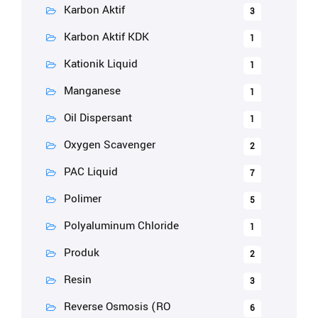
Karbon Aktif
3
Karbon Aktif KDK
1
Kationik Liquid
1
Manganese
1
Oil Dispersant
1
Oxygen Scavenger
2
PAC Liquid
7
Polimer
5
Polyaluminum Chloride
1
Produk
2
Resin
3
Reverse Osmosis (RO
6