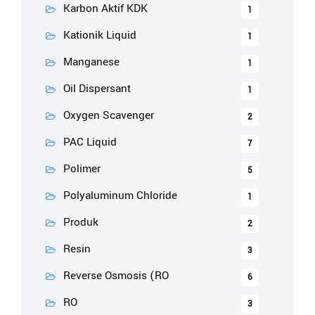
Karbon Aktif KDK
1
Kationik Liquid
1
Manganese
1
Oil Dispersant
1
Oxygen Scavenger
2
PAC Liquid
7
Polimer
5
Polyaluminum Chloride
1
Produk
2
Resin
3
Reverse Osmosis (RO
6
RO
3