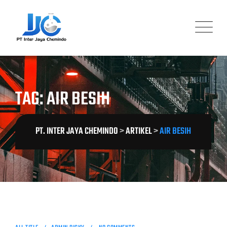
Skip
to
content
TAG: AIR BESIH
PT. INTER JAYA CHEMINDO
>
ARTIKEL
>
AIR BESIH