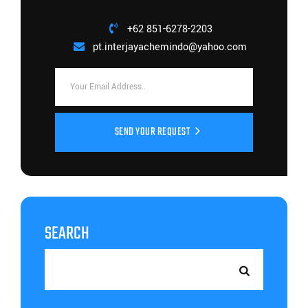
+62 851-6278-2203
pt.interjayachemindo@yahoo.com
SEND YOUR REQUEST
SEARCH