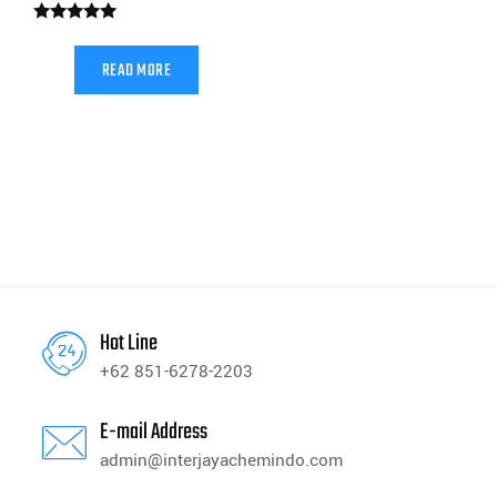
Rated
5.00
out of 5
READ MORE
Hot Line
+62 851-6278-2203
E-mail Address
admin@interjayachemindo.com